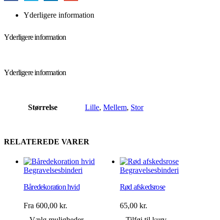
Yderligere information
Yderligere information
Yderligere information
Størrelse
Lille
,
Mellem
,
Stor
RELATEREDE VARER
Begravelsesbinderi
Begravelsesbinderi
Båredekoration hvid
Rød afskedsrose
Fra
600,00
kr.
65,00
kr.
Dette
Vælg muligheder
Tilføj til kurv