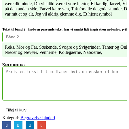
være dit minde, Du vil altid være i vore hjerter, Et kærligt farvel, Vi 
på den anden side, Farvel kære ven, Tak for alle de gode stunder, D
var mit et og alt, Jeg vil aldrig glemme dig, Et hjertesymbol
Tekst til bånd 2 - finde en passende tekst, har vi samlet lidt inspiration nedenfor:
(
+
15
F.eks. Mor og Far, Søskende, Svogre og Svigerinder, Tanter og Onkl
Niecer og Nevøer, Vennerne, Kollegaerne, Naboerne,
Kort
(
+
10,00
kr.
)
Tilføj til kurv
Kategori:
Begravelsesbinderi