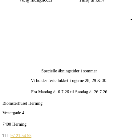
vare
har
flere
varianter.
Mulighederne
B
kan
vælges
R
på
varesiden
Specielle åbningstider i sommer
Vi holder ferie lukket i ugerne 28, 29 & 30.
Fra Mandag d. 6.7.26 til Søndag d. 26.7.26
Blomsterhuset Herning
Vestergade 4
7400 Herning
Tlf:
97 21 54 55