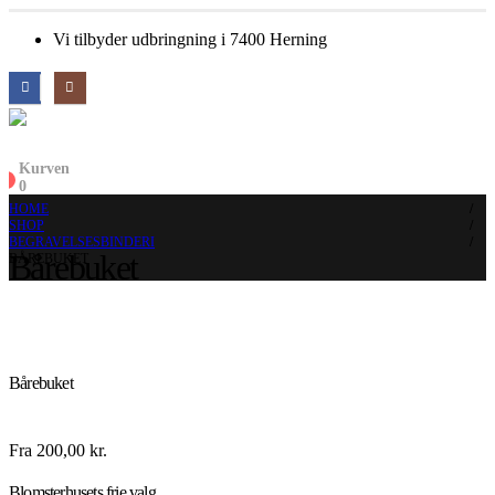
Vi tilbyder udbringning i 7400 Herning
Kurven
0
0
HOME
SHOP
BEGRAVELSESBINDERI
Bårebuket
BÅREBUKET
Bårebuket
Fra
200,00
kr.
Blomsterhusets frie valg