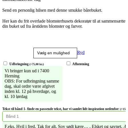
Send en personlig hilsen med denne smukke bårebuket.
Her kan du frit overlade blomsterhusets dekoratør til at sammensætte
din buket ud fra årstidens blomster og farver.
Størrelse
Ryd
Udbringning
Afhentning
(
+
75,00
kr.
)
Vi bringer kun ud i 7400
Herning
OBS: For udbringning samme
dag, skal ordre være afgivet
inden kl. 12 på hverdage, og
kl. 10 lørdag
Tekst til bånd 1- finde en passende tekst, har vi samlet lidt inspiration nedenfor:
(
+
150
F.eks. Hvil i fred, Tak for alt, Sov sødt kære… , Elsket og savnet, Æ