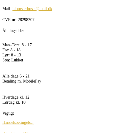
Mail:
blomsterhuset@mail.dk
CVR nr: 28298307
Åbningstider
Butik
Man–Tors: 8 - 17
Fre: 8 - 18
Lør: 8 - 13
Søn: Lukket
Selvbetjeningsbutik
Alle dage 6 - 21
Betaling m. MobilePay
Udbringning deadline
Hverdage kl. 12
Lørdag kl. 10
Vigtigt
Handelsbetingelser