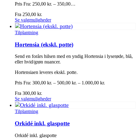
Pris Fra: 250,00 kr. – 350,00…
Fra
250,00
kr.
Dette
Se valgmuligheder
vare
har
Tilplantning
flere
varianter.
Hortensia (ekskl. potte)
Mulighederne
kan
Send en forårs hilsen med en yndig Hortensia i lyserøde, blå,
vælges
eller hvid/grøn nuancer.
på
varesiden
Hortensiaen leveres ekskl. potte.
Pris Fra: 300,00 kr. – 500,00 kr. – 1.000,00 kr.
Fra
300,00
kr.
Dette
Se valgmuligheder
vare
har
Tilplantning
flere
varianter.
Orkidé inkl. glaspotte
Mulighederne
kan
Orkidé inkl. glaspotte
vælges