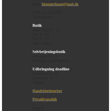
Mail:
blomsterhuset@mail.dk
CVR nr: 28298307
Åbningstider
Butik
Man–Tors: 8 - 17
Fre: 8 - 18
Lør: 8 - 13
Søn: Lukket
Selvbetjeningsbutik
Alle dage 6 - 21
Betaling m. MobilePay
Udbringning deadline
Hverdage kl. 12
Lørdag kl. 10
Vigtigt
Handelsbetingelser
Privatlivspolitik
Følg os