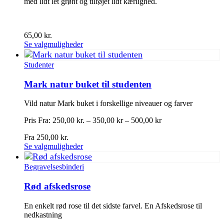
med lidt let grønt og tilføjet lidt kærlighed.
på
varesiden
65,00
kr.
Se valgmuligheder
Studenter
Mark natur buket til studenten
Vild natur Mark buket i forskellige niveauer og farver
Pris Fra: 250,00 kr. – 350,00 kr – 500,00 kr
Fra
250,00
kr.
Dette
Se valgmuligheder
vare
har
Begravelsesbinderi
flere
varianter.
Rød afskedsrose
Mulighederne
kan
En enkelt rød rose til det sidste farvel. En Afskedsrose til
vælges
nedkastning
på