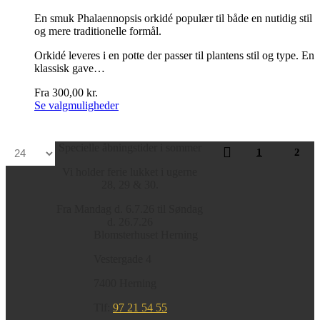
på
En smuk Phalaennopsis orkidé populær til både en nutidig stil
varesiden
og mere traditionelle formål.
Orkidé leveres i en potte der passer til plantens stil og type. En
klassisk gave…
Fra
300,00
kr.
Dette
Se valgmuligheder
vare
har
flere
Specielle åbningstider i sommer
1
2
varianter.
Mulighederne
Vi holder ferie lukket i ugerne
kan
28, 29 & 30.
vælges
på
Fra Mandag d. 6.7.26 til Søndag
varesiden
d. 26.7.26
Blomsterhuset Herning
Vestergade 4
7400 Herning
Tlf:
97 21 54 55