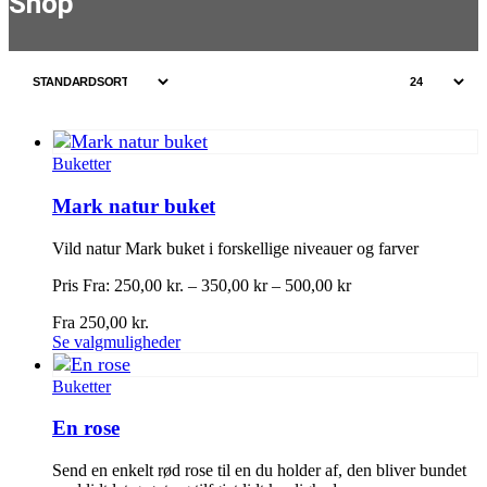
Shop
Buketter
Mark natur buket
Vild natur Mark buket i forskellige niveauer og farver
Pris Fra: 250,00 kr. – 350,00 kr – 500,00 kr
Fra
250,00
kr.
Dette
Se valgmuligheder
vare
har
Buketter
flere
varianter.
En rose
Mulighederne
kan
Send en enkelt rød rose til en du holder af, den bliver bundet
vælges