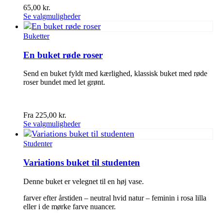
varesiden
65,00
kr.
Se valgmuligheder
Buketter
En buket røde roser
Send en buket fyldt med kærlighed, klassisk buket med røde
roser bundet med let grønt.
Fra
225,00
kr.
Dette
Se valgmuligheder
vare
har
Studenter
flere
varianter.
Variations buket til studenten
Mulighederne
kan
Denne buket er velegnet til en høj vase.
vælges
på
farver efter årstiden – neutral hvid natur – feminin i rosa lilla
varesiden
eller i de mørke farve nuancer.