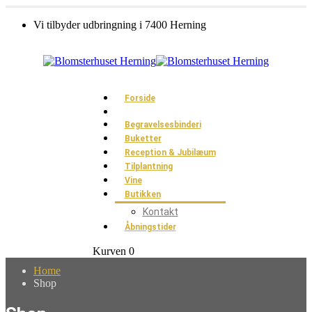
Vi tilbyder udbringning i 7400 Herning
Forside
Begravelsesbinderi
Buketter
Reception & Jubilæum
Tilplantning
Vine
Butikken
Kontakt
Åbningstider
0
Kurven
0
Home
Shop